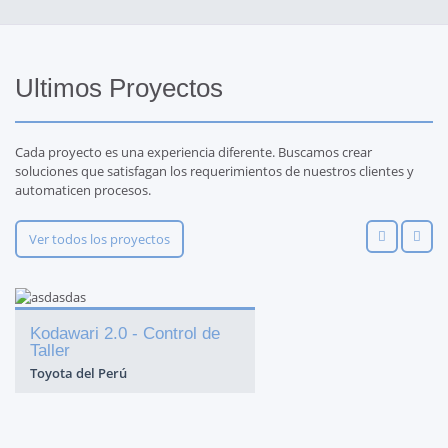
Ultimos Proyectos
Cada proyecto es una experiencia diferente. Buscamos crear
soluciones que satisfagan los requerimientos de nuestros clientes y
automaticen procesos.
Ver todos los proyectos
Kodawari 2.0 - Control de
Diseño de Páginas Web.
Taller
Date a conocer al mundo
Toyota del Perú
Cierra tratos en el extranjero
Incrementa tus ingresos
Ten presencia en internet
Ve un paso adelante